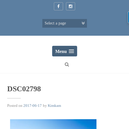
Skip
to
content
Menu
DSC02798
Posted on
2017-06-17
by
Kimkam