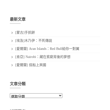
最新文章
[蒙古]手抓餅
[埃及]木乃伊：不死傳說
[愛爾蘭] Aran Islands：Red Bull給你一對翼
[肯亞] Nairobi：藏在貧窮背後的夢想
[愛爾蘭] 搭船上英國
文章分類
文
章
分