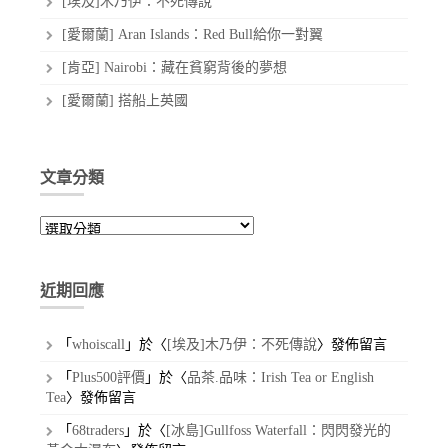
[埃及]木乃伊：不死傳說
[愛爾蘭] Aran Islands：Red Bull給你一對翼
[肯亞] Nairobi：藏在貧窮背後的夢想
[愛爾蘭] 搭船上英國
文章分類
文
章
分
類
近期回應
「
whoiscall
」於〈
[埃及]木乃伊：不死傳說
〉發佈留言
「
Plus500評價
」於〈
品茶.品味：Irish Tea or English
Tea
〉發佈留言
「
68traders
」於〈
[冰島]Gullfoss Waterfall：閃閃發光的