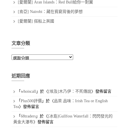
[愛爾蘭] Aran Islands：Red Bull給你一對翼
[肯亞] Nairobi：藏在貧窮背後的夢想
[愛爾蘭] 搭船上英國
文章分類
文
章
分
類
近期回應
「
whoiscall
」於〈
[埃及]木乃伊：不死傳說
〉發佈留言
「
Plus500評價
」於〈
品茶.品味：Irish Tea or English
Tea
〉發佈留言
「
68traders
」於〈
[冰島]Gullfoss Waterfall：閃閃發光的
黃金大瀑布
〉發佈留言