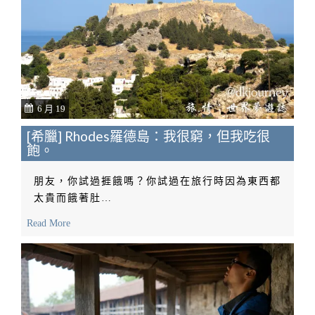
6 月 19
[希臘] Rhodes羅德島：我很窮，但我吃很
飽。
朋友，你試過捱餓嗎？你試過在旅行時因為東西都
太貴而餓著肚…
Read More