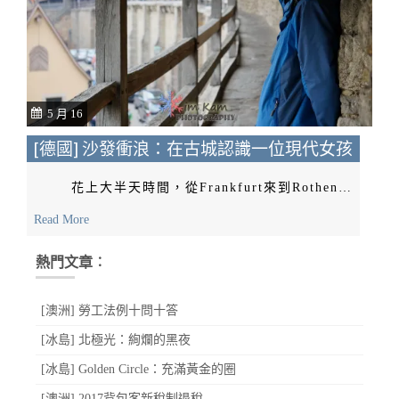
5 月 16
[德國] 沙發衝浪：在古城認識一位現代女孩
花上大半天時間，從Frankfurt來到Rothen…
Read More
熱門文章︰
[澳洲] 勞工法例十問十答
[冰島] 北極光：絢爛的黑夜
[冰島] Golden Circle：充滿黃金的圈
[澳洲] 2017背包客新稅制退稅